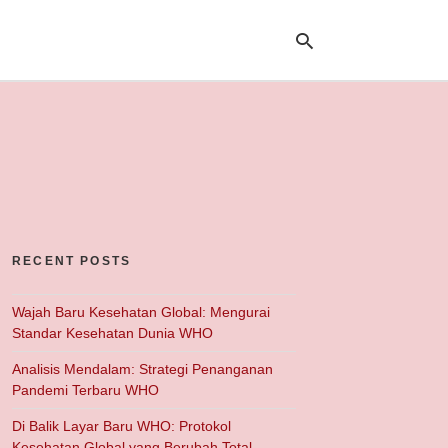
Ty
yo
se
qu
an
hit
ent
RECENT POSTS
Wajah Baru Kesehatan Global: Mengurai
Standar Kesehatan Dunia WHO
Analisis Mendalam: Strategi Penanganan
Pandemi Terbaru WHO
Di Balik Layar Baru WHO: Protokol
Kesehatan Global yang Berubah Total