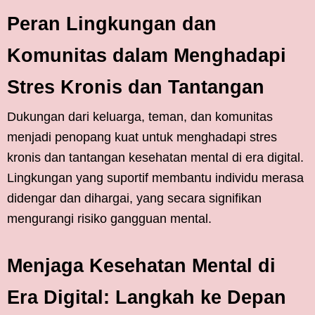
Peran Lingkungan dan
Komunitas dalam Menghadapi
Stres Kronis dan Tantangan
Dukungan dari keluarga, teman, dan komunitas
menjadi penopang kuat untuk menghadapi stres
kronis dan tantangan kesehatan mental di era digital.
Lingkungan yang suportif membantu individu merasa
didengar dan dihargai, yang secara signifikan
mengurangi risiko gangguan mental.
Menjaga Kesehatan Mental di
Era Digital: Langkah ke Depan