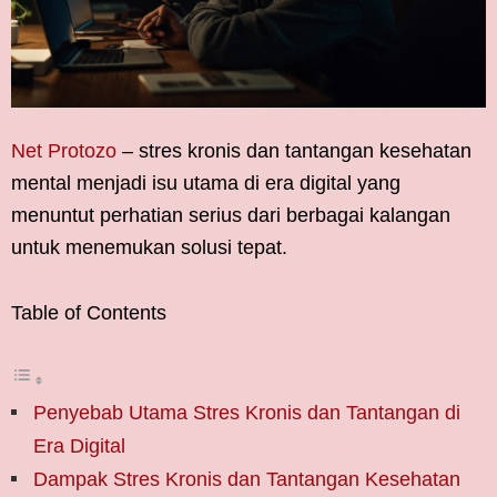
Net Protozo
– stres kronis dan tantangan kesehatan
mental menjadi isu utama di era digital yang
menuntut perhatian serius dari berbagai kalangan
untuk menemukan solusi tepat.
Table of Contents
Penyebab Utama Stres Kronis dan Tantangan di
Era Digital
Dampak Stres Kronis dan Tantangan Kesehatan