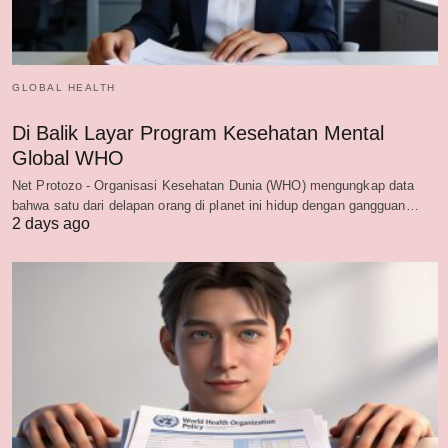
GLOBAL HEALTH
Di Balik Layar Program Kesehatan Mental
Global WHO
Net Protozo - Organisasi Kesehatan Dunia (WHO) mengungkap data
bahwa satu dari delapan orang di planet ini hidup dengan gangguan…
2 days ago