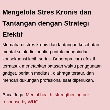
Mengelola Stres Kronis dan
Tantangan dengan Strategi
Efektif
Memahami stres kronis dan tantangan kesehatan
mental sejak dini penting untuk menghindari
konsekuensi lebih serius. Beberapa cara efektif
termasuk menetapkan batasan waktu penggunaan
gadget, berlatih meditasi, olahraga teratur, dan
mencari dukungan profesional saat diperlukan.
Baca Juga:
Mental health: strengthening our
response by WHO