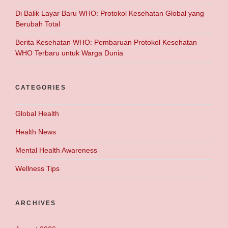
Di Balik Layar Baru WHO: Protokol Kesehatan Global yang
Berubah Total
Berita Kesehatan WHO: Pembaruan Protokol Kesehatan
WHO Terbaru untuk Warga Dunia
CATEGORIES
Global Health
Health News
Mental Health Awareness
Wellness Tips
ARCHIVES