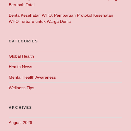
Berubah Total
Berita Kesehatan WHO: Pembaruan Protokol Kesehatan
WHO Terbaru untuk Warga Dunia
CATEGORIES
Global Health
Health News
Mental Health Awareness
Wellness Tips
ARCHIVES
August 2026