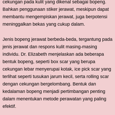
cekungan pada kulit yang dikenal sebagai bopeng.
Bahkan penggunaan stiker jerawat, meskipun dapat
membantu mengempiskan jerawat, juga berpotensi
meninggalkan bekas yang cukup dalam.
Jenis bopeng jerawat berbeda-beda, tergantung pada
jenis jerawat dan respons kulit masing-masing
individu. Dr. Elizabeth menjelaskan ada beberapa
bentuk bopeng, seperti box scar yang berupa
cekungan lebar menyerupai kotak, ice pick scar yang
terlihat seperti tusukan jarum kecil, serta rolling scar
dengan cekungan bergelombang. Bentuk dan
kedalaman bopeng menjadi pertimbangan penting
dalam menentukan metode perawatan yang paling
efektif.