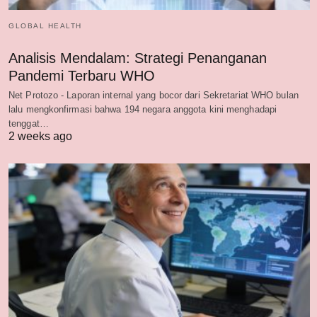
GLOBAL HEALTH
Analisis Mendalam: Strategi Penanganan
Pandemi Terbaru WHO
Net Protozo - Laporan internal yang bocor dari Sekretariat WHO bulan
lalu mengkonfirmasi bahwa 194 negara anggota kini menghadapi
tenggat…
2 weeks ago