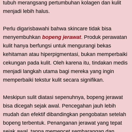
tubuh merangsang pertumbuhan kolagen dan kulit
menjadi lebih halus.
Perlu digarisbawahi bahwa skincare tidak bisa
menyembuhkan
bopeng jerawat
. Produk perawatan
kulit hanya berfungsi untuk mengurangi bekas
kehitaman atau hiperpigmentasi, bukan memperbaiki
cekungan pada kulit. Oleh karena itu, tindakan medis
menjadi langkah utama bagi mereka yang ingin
memperbaiki tekstur kulit secara signifikan.
Meskipun sulit diatasi sepenuhnya, bopeng jerawat
bisa dicegah sejak awal. Pencegahan jauh lebih
mudah dan efektif dibandingkan pengobatan setelah
bopeng terbentuk. Penanganan jerawat yang tepat
sejak awal, tanpa memencet sembarangan dan