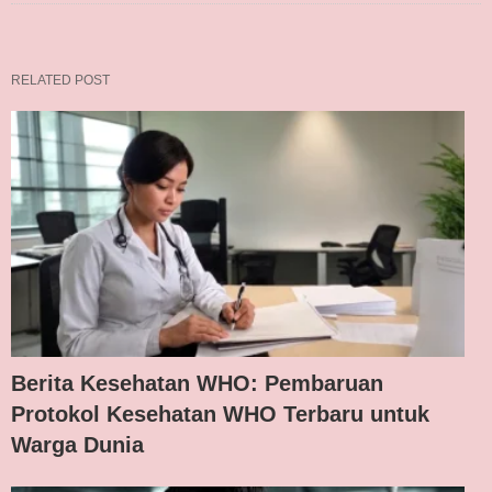
RELATED POST
Berita Kesehatan WHO: Pembaruan
Protokol Kesehatan WHO Terbaru untuk
Warga Dunia