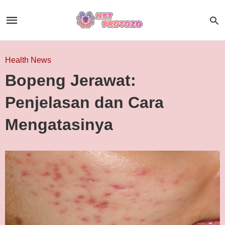
Health News
Bopeng Jerawat:
Penjelasan dan Cara
Mengatasinya