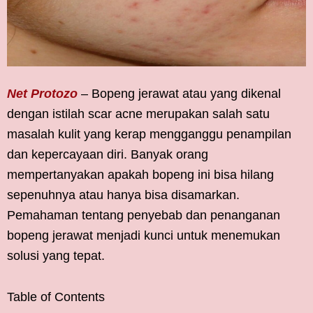
Net Protozo
– Bopeng jerawat atau yang dikenal
dengan istilah scar acne merupakan salah satu
masalah kulit yang kerap mengganggu penampilan
dan kepercayaan diri. Banyak orang
mempertanyakan apakah bopeng ini bisa hilang
sepenuhnya atau hanya bisa disamarkan.
Pemahaman tentang penyebab dan penanganan
bopeng jerawat menjadi kunci untuk menemukan
solusi yang tepat.
Table of Contents