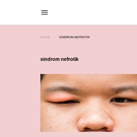
HOME
SINDROM NEFROTIK
sindrom nefrotik