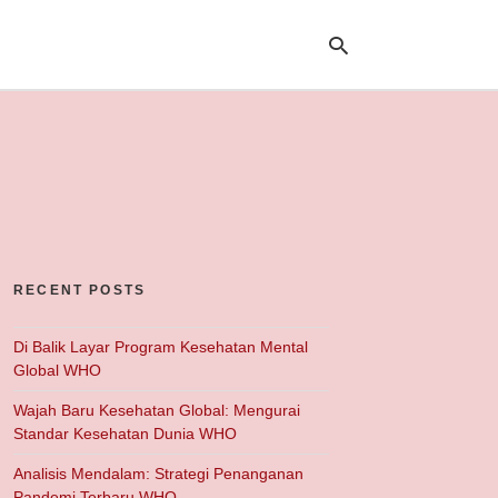
Ty
yo
se
qu
an
hit
ent
RECENT POSTS
Di Balik Layar Program Kesehatan Mental
Global WHO
Wajah Baru Kesehatan Global: Mengurai
Standar Kesehatan Dunia WHO
Analisis Mendalam: Strategi Penanganan
Pandemi Terbaru WHO