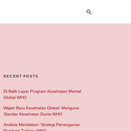
Ty
yo
se
qu
an
hit
ent
RECENT POSTS
Di Balik Layar Program Kesehatan Mental
Global WHO
Wajah Baru Kesehatan Global: Mengurai
Standar Kesehatan Dunia WHO
Analisis Mendalam: Strategi Penanganan
Pandemi Terbaru WHO