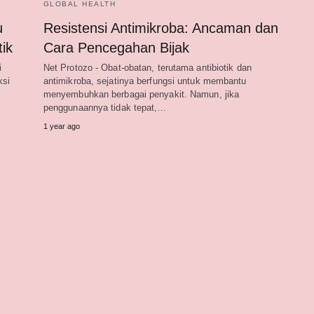
GLOBAL HEALTH
u
Resistensi Antimikroba: Ancaman dan
tik
Cara Pencegahan Bijak
i
Net Protozo - Obat-obatan, terutama antibiotik dan
ksi
antimikroba, sejatinya berfungsi untuk membantu
menyembuhkan berbagai penyakit. Namun, jika
penggunaannya tidak tepat,…
1 year ago