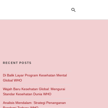
Ty
yo
se
qu
an
hit
ent
RECENT POSTS
Di Balik Layar Program Kesehatan Mental
Global WHO
Wajah Baru Kesehatan Global: Mengurai
Standar Kesehatan Dunia WHO
Analisis Mendalam: Strategi Penanganan
Pandemi Terbaru WHO