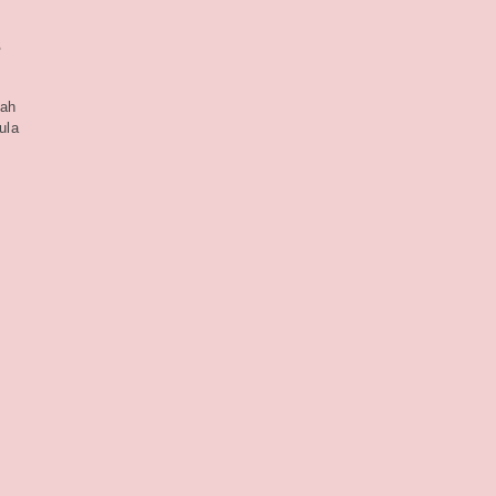
s
lah
ula