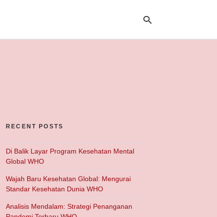
Ty
yo
se
qu
an
hit
ent
RECENT POSTS
Di Balik Layar Program Kesehatan Mental
Global WHO
Wajah Baru Kesehatan Global: Mengurai
Standar Kesehatan Dunia WHO
Analisis Mendalam: Strategi Penanganan
Pandemi Terbaru WHO