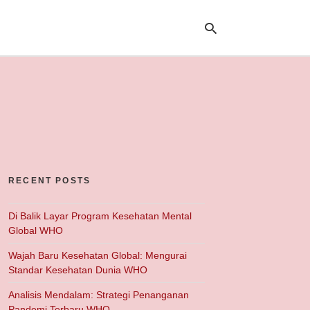
Ty
yo
se
qu
an
hit
ent
RECENT POSTS
Di Balik Layar Program Kesehatan Mental
Global WHO
Wajah Baru Kesehatan Global: Mengurai
Standar Kesehatan Dunia WHO
Analisis Mendalam: Strategi Penanganan
Pandemi Terbaru WHO