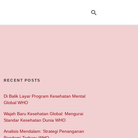
Ty
yo
se
qu
an
hit
ent
RECENT POSTS
Di Balik Layar Program Kesehatan Mental
Global WHO
Wajah Baru Kesehatan Global: Mengurai
Standar Kesehatan Dunia WHO
Analisis Mendalam: Strategi Penanganan
Pandemi Terbaru WHO