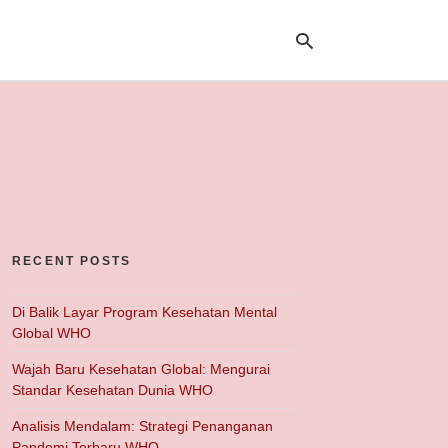
Ty
yo
se
qu
an
hit
ent
RECENT POSTS
Di Balik Layar Program Kesehatan Mental
Global WHO
Wajah Baru Kesehatan Global: Mengurai
Standar Kesehatan Dunia WHO
Analisis Mendalam: Strategi Penanganan
Pandemi Terbaru WHO