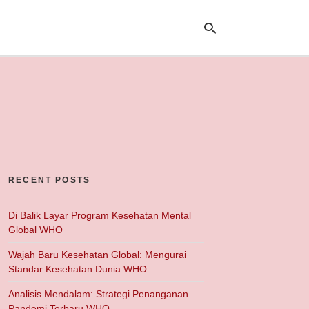
Ty
yo
se
qu
an
hit
ent
RECENT POSTS
Di Balik Layar Program Kesehatan Mental
Global WHO
Wajah Baru Kesehatan Global: Mengurai
Standar Kesehatan Dunia WHO
Analisis Mendalam: Strategi Penanganan
Pandemi Terbaru WHO