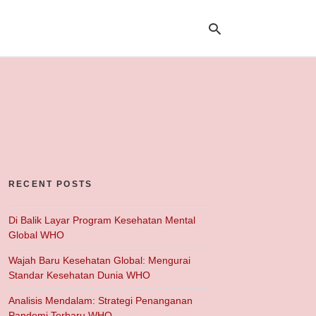
Ty
yo
se
qu
an
hit
ent
RECENT POSTS
Di Balik Layar Program Kesehatan Mental
Global WHO
Wajah Baru Kesehatan Global: Mengurai
Standar Kesehatan Dunia WHO
Analisis Mendalam: Strategi Penanganan
Pandemi Terbaru WHO