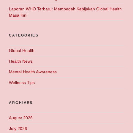
Laporan WHO Terbaru: Membedah Kebijakan Global Health
Masa Kini
CATEGORIES
Global Health
Health News
Mental Health Awareness
Wellness Tips
ARCHIVES
August 2026
July 2026