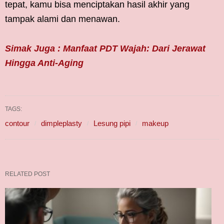
tepat, kamu bisa menciptakan hasil akhir yang
tampak alami dan menawan.
Simak Juga : Manfaat PDT Wajah: Dari Jerawat
Hingga Anti-Aging
TAGS:
contour
dimpleplasty
Lesung pipi
makeup
RELATED POST