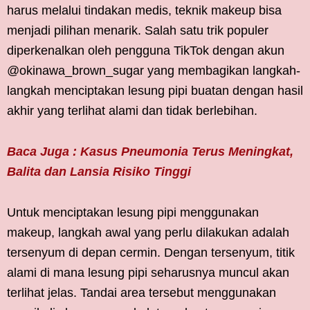
harus melalui tindakan medis, teknik makeup bisa
menjadi pilihan menarik. Salah satu trik populer
diperkenalkan oleh pengguna TikTok dengan akun
@okinawa_brown_sugar yang membagikan langkah-
langkah menciptakan lesung pipi buatan dengan hasil
akhir yang terlihat alami dan tidak berlebihan.
Baca Juga : Kasus Pneumonia Terus Meningkat,
Balita dan Lansia Risiko Tinggi
Untuk menciptakan lesung pipi menggunakan
makeup, langkah awal yang perlu dilakukan adalah
tersenyum di depan cermin. Dengan tersenyum, titik
alami di mana lesung pipi seharusnya muncul akan
terlihat jelas. Tandai area tersebut menggunakan