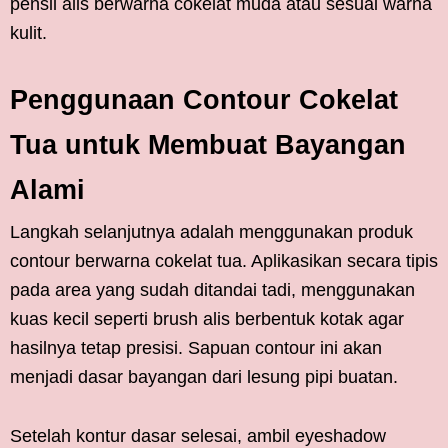
pensil alis berwarna cokelat muda atau sesuai warna
kulit.
Penggunaan Contour Cokelat
Tua untuk Membuat Bayangan
Alami
Langkah selanjutnya adalah menggunakan produk
contour berwarna cokelat tua. Aplikasikan secara tipis
pada area yang sudah ditandai tadi, menggunakan
kuas kecil seperti brush alis berbentuk kotak agar
hasilnya tetap presisi. Sapuan contour ini akan
menjadi dasar bayangan dari lesung pipi buatan.
Setelah kontur dasar selesai, ambil eyeshadow