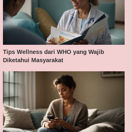
Tips Wellness dari WHO yang Wajib
Diketahui Masyarakat