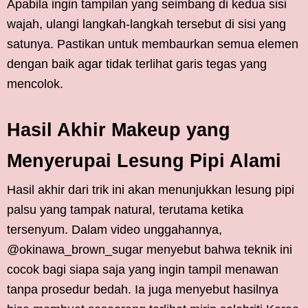
Apabila ingin tampilan yang seimbang di kedua sisi
wajah, ulangi langkah-langkah tersebut di sisi yang
satunya. Pastikan untuk membaurkan semua elemen
dengan baik agar tidak terlihat garis tegas yang
mencolok.
Hasil Akhir Makeup yang
Menyerupai Lesung Pipi Alami
Hasil akhir dari trik ini akan menunjukkan lesung pipi
palsu yang tampak natural, terutama ketika
tersenyum. Dalam video unggahannya,
@okinawa_brown_sugar menyebut bahwa teknik ini
cocok bagi siapa saja yang ingin tampil menawan
tanpa prosedur bedah. Ia juga menyebut hasilnya