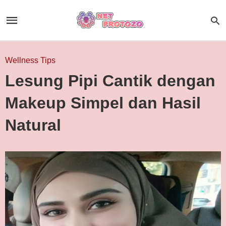
Wellness Tips
Lesung Pipi Cantik dengan
Makeup Simpel dan Hasil
Natural