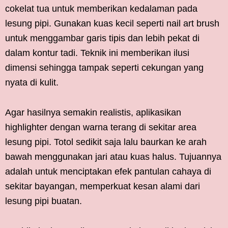
cokelat tua untuk memberikan kedalaman pada
lesung pipi. Gunakan kuas kecil seperti nail art brush
untuk menggambar garis tipis dan lebih pekat di
dalam kontur tadi. Teknik ini memberikan ilusi
dimensi sehingga tampak seperti cekungan yang
nyata di kulit.
Agar hasilnya semakin realistis, aplikasikan
highlighter dengan warna terang di sekitar area
lesung pipi. Totol sedikit saja lalu baurkan ke arah
bawah menggunakan jari atau kuas halus. Tujuannya
adalah untuk menciptakan efek pantulan cahaya di
sekitar bayangan, memperkuat kesan alami dari
lesung pipi buatan.