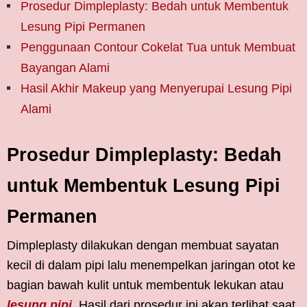
Prosedur Dimpleplasty: Bedah untuk Membentuk
Lesung Pipi Permanen
Penggunaan Contour Cokelat Tua untuk Membuat
Bayangan Alami
Hasil Akhir Makeup yang Menyerupai Lesung Pipi
Alami
Prosedur Dimpleplasty: Bedah
untuk Membentuk Lesung Pipi
Permanen
Dimpleplasty dilakukan dengan membuat sayatan
kecil di dalam pipi lalu menempelkan jaringan otot ke
bagian bawah kulit untuk membentuk lekukan atau
lesung pipi
. Hasil dari prosedur ini akan terlihat saat