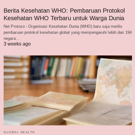
Berita Kesehatan WHO: Pembaruan Protokol
Kesehatan WHO Terbaru untuk Warga Dunia
Net Protozo - Organisasi Kesehatan Dunia (WHO) baru saja merilis
pembaruan protokol kesehatan global yang mempengaruhi lebih dari 194
negara…
3 weeks ago
GLOBAL HEALTH