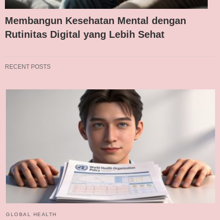
Membangun Kesehatan Mental dengan
Rutinitas Digital yang Lebih Sehat
RECENT POSTS
GLOBAL HEALTH