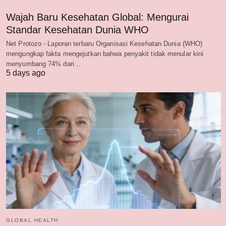
Wajah Baru Kesehatan Global: Mengurai
Standar Kesehatan Dunia WHO
Net Protozo - Laporan terbaru Organisasi Kesehatan Dunia (WHO)
mengungkap fakta mengejutkan bahwa penyakit tidak menular kini
menyumbang 74% dari…
5 days ago
GLOBAL HEALTH