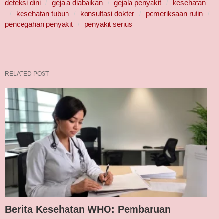
deteksi dini
gejala diabaikan
gejala penyakit
kesehatan
kesehatan tubuh
konsultasi dokter
pemeriksaan rutin
pencegahan penyakit
penyakit serius
RELATED POST
Berita Kesehatan WHO: Pembaruan