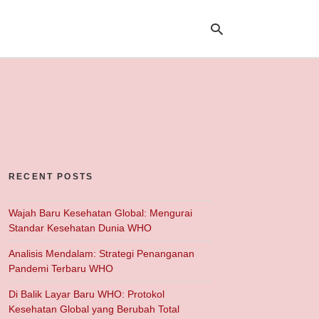
Ty
yo
se
qu
an
hit
RECENT POSTS
ent
Wajah Baru Kesehatan Global: Mengurai
Standar Kesehatan Dunia WHO
Analisis Mendalam: Strategi Penanganan
Pandemi Terbaru WHO
Di Balik Layar Baru WHO: Protokol
Kesehatan Global yang Berubah Total